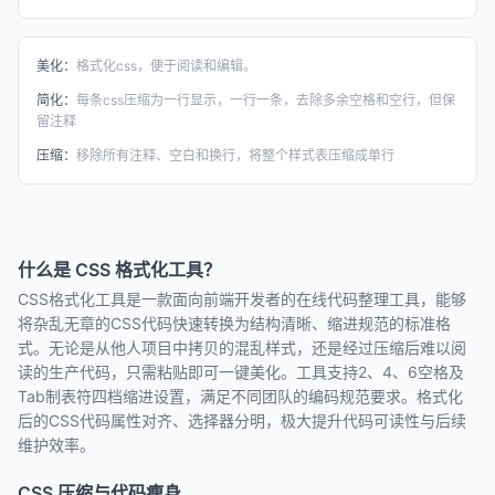
美化：
格式化css，便于阅读和编辑。
简化：
每条css压缩为一行显示，一行一条，去除多余空格和空行，但保
留注释
压缩：
移除所有注释、空白和换行，将整个样式表压缩成单行
什么是 CSS 格式化工具？
CSS格式化工具是一款面向前端开发者的在线代码整理工具，能够
将杂乱无章的CSS代码快速转换为结构清晰、缩进规范的标准格
式。无论是从他人项目中拷贝的混乱样式，还是经过压缩后难以阅
读的生产代码，只需粘贴即可一键美化。工具支持2、4、6空格及
Tab制表符四档缩进设置，满足不同团队的编码规范要求。格式化
后的CSS代码属性对齐、选择器分明，极大提升代码可读性与后续
维护效率。
CSS 压缩与代码瘦身