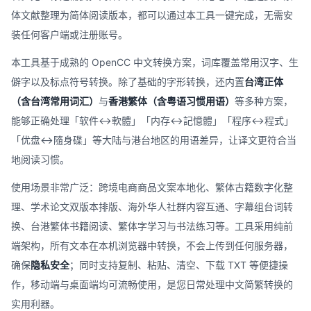
体文献整理为简体阅读版本，都可以通过本工具一键完成，无需安
装任何客户端或注册账号。
本工具基于成熟的 OpenCC 中文转换方案，词库覆盖常用汉字、生
僻字以及标点符号转换。除了基础的字形转换，还内置
台湾正体
（含台湾常用词汇）
与
香港繁体（含粤语习惯用语）
等多种方案，
能够正确处理「软件↔軟體」「内存↔記憶體」「程序↔程式」
「优盘↔隨身碟」等大陆与港台地区的用语差异，让译文更符合当
地阅读习惯。
使用场景非常广泛：跨境电商商品文案本地化、繁体古籍数字化整
理、学术论文双版本排版、海外华人社群内容互通、字幕组台词转
换、台港繁体书籍阅读、繁体字学习与书法练习等。工具采用纯前
端架构，所有文本在本机浏览器中转换，不会上传到任何服务器，
确保
隐私安全
；同时支持复制、粘贴、清空、下载 TXT 等便捷操
作，移动端与桌面端均可流畅使用，是您日常处理中文简繁转换的
实用利器。