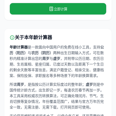
立即计算
关于本年龄计算器
年龄计算器
是一款面向中国用户的免费在线小工具，支持
公
历（阳历）
与
农历（阴历）
两种出生日期输入方式，可在数
秒内精准计算出您的
周岁
与
虚岁
，并附带公历日期、农历日
期、生肖属相、星座归属、已度过天数以及距离下一个生日
的剩余天数等丰富信息，满足户籍登记、相亲交友、健康档
案、保险投保、求职报名等多种场景下的年龄换算需求。
所谓
周岁
，是指按公历计算实际度过的整年龄；
虚岁
则是中
国传统计龄方式，出生即记一岁，每逢农历春节再加一岁。
本工具采用权威农历转换算法，可正确处理闰月、节气、生
肖切换等复杂情况，年份覆盖范围广，结果与官方万年历完
全一致，无需注册、无需下载，打开网页即可使用。
无论您是想知道
宝宝多大了
、
父母今年几岁
，还是需要快速