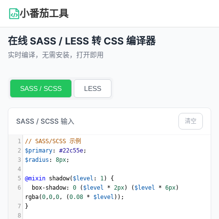
小番茄工具
在线 SASS / LESS 转 CSS 编译器
实时编译，无需安装，打开即用
SASS / SCSS
LESS
SASS / SCSS 输入
清空
1
// SASS/SCSS 示例
2
$primary
: 
#22c55e
;
3
$radius
: 
8px
;
4
5
@mixin
shadow
(
$level
: 
1
) {
6
box-shadow
: 
0
 (
$level
 * 
2px
) (
$level
 * 
6px
) 
rgba
(
0
,
0
,
0
, (
0.08
 * 
$level
));
7
}
8