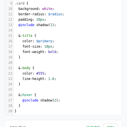
9
.card
 {
10
background
: 
white
;
11
border-radius
: 
$radius
;
12
padding
: 
20px
;
13
@include
shadow
(
1
);
14
15
  &-
title
 {
16
color
: 
$primary
;
17
font-size
: 
18px
;
18
font-weight
: 
bold
;
19
  }
20
21
  &-
body
 {
22
color
: 
#555
;
23
line-height
: 
1.6
;
24
  }
25
26
  &:
hover
 {
27
@include
shadow
(
2
);
28
  }
29
}