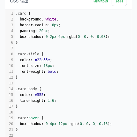
CSS 输出
编译成功
复制
1
.card
 {
2
background
: 
white
;
3
border-radius
: 
8px
;
4
padding
: 
20px
;
5
box-shadow
: 
0
2px
6px
rgba
(
0
, 
0
, 
0
, 
0.08
);
6
}
7
8
.card-title
 {
9
color
: 
#22c55e
;
10
font-size
: 
18px
;
11
font-weight
: 
bold
;
12
}
13
14
.card-body
 {
15
color
: 
#555
;
16
line-height
: 
1.6
;
17
}
18
19
.card
:
hover
 {
20
box-shadow
: 
0
4px
12px
rgba
(
0
, 
0
, 
0
, 
0.16
);
21
}
22