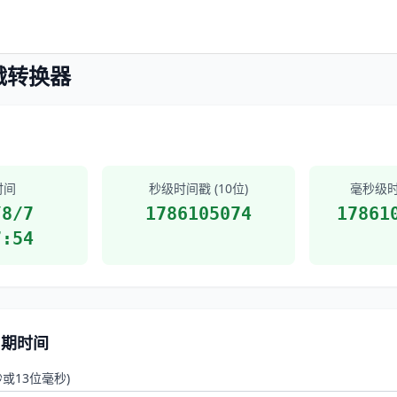
戳转换器
时间
秒级时间戳 (10位)
毫秒级时间
/8/7
1786105074
17861
7:54
日期时间
秒或13位毫秒)