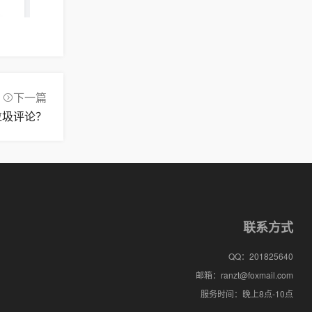
下一篇
p垃圾评论？
联系方式
QQ：
201825640
邮箱：
ranzt@foxmail.com
服务时间：
晚上8点-10点