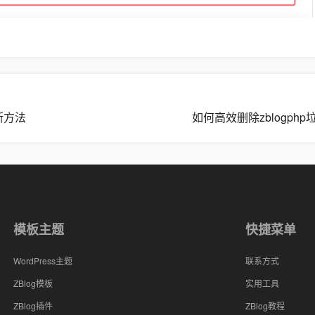
断方法
如何高效删除zblogph
模板主题
快捷菜单
WordPress主题
联系方式
ZBlog模板
实用工具
ZBlog插件
ZBlog教程