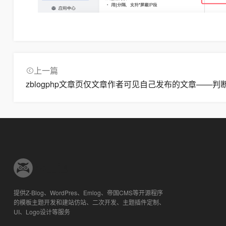
上一篇
zblogphp文章页仅文章作者可见自己发布的文章——判
提供Z-Blog、WordPres、Emlog、帝国CMS等开源程序
的模板主题开发和建站仿站、二次开发、主题插件定制、
UI、Logo设计等服务