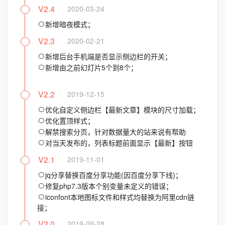
V2.4
2020-03-24
新增暗夜模式；
V2.3
2020-02-21
新增后台手机端是否显示侧边栏的开关；
新增由之前幻灯片5个到8个；
V2.2
2019-12-15
优化自定义侧边栏【最新文章】模块的尺寸加载；
优化置顶样式；
解禁搜索分页，针对数据量大的站来说有帮助
对当天发布的，列表标题前面显示【最新】按钮
V2.1
2019-11-01
jq分享替换百度分享功能(因百度分享下线)；
修复php7.3版本个别变量未定义的错误；
iconfont本地图标文件和样式均替换为阿里cdn链
接；
V2.0
2019-09-28