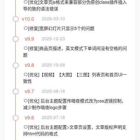
[优化]文章页js格式来兼容部分伪原创class插件插入
导的致的语法错误
v10.0
2026-03-10
[修复]宽屏幻灯片只显示5个的问题
v9.9
2025-12-23
[修复]商品页描述，英文模式下单词间没有空格的问
题
v9.8
2025-10-09
[优化]【视频】【大图】【三图】列表页和首页UI一
致性
v9.7
2025-08-18
[优化] 后台主题配置传暗夜模式改为css滤镜控制，
减少制作暗夜logo步骤
v9.6
2025-07-18
[优化] 后台主题配置>文章页设置，文章版权声明支
持html代码的格式