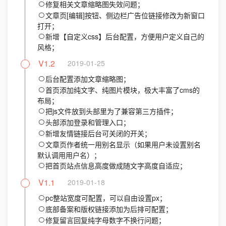
修复相关文章缩略图失效问题；
文章页[编辑]按钮、侧边栏广告位链接修改为新窗口
打开；
新增【自定义css】后台配置，方便用户定义自己的
风格；
V1.2
2019-01-25
后台配置添加文章缩略图；
首页添加纯文字、纯图片模块，极大丰富了cms的
布局；
把js文件放到头部里为了兼容第三方插件；
头部添加登录和管理入口；
新增友情链接后台可关闭的开关；
文章页作者统一用别名显示（如果用户未设置别名
默认调用用户名）；
把首页站点信息高度做成随文字高度自适应；
V1.1
2019-01-18
pc整站宽度可配置，可以自由设置px；
底部备案和版权链接添加为后排可配置；
修复留言回复纯字母数字不换行问题；