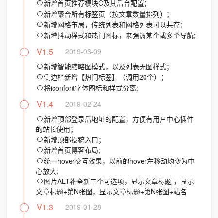
新增首页推荐模块C及其后台配置；
新增聚合所有标签页（按文章数量排列）；
新增网格布局，传统列表和网格列表可以共存;
新增抖动样式和热门图标，来强调某个或多个导航;
V1.5
2019-03-09
新增智能缩略图模式，以及列表无图样式；
侧边栏新增【热门标签】（调用20个）；
将iconfont字体图标和样式分离;
V1.4
2019-02-24
新增顶部登录后地址的配置，方便有用户中心插件
的站长使用；
新增顶部投稿入口；
新增首页博客布局;
统一hover交互效果，以前的hover左移动均变为中
心放大;
图片ALT补全新三个可选项，显示文章标题 ，显示
文章标题+第N张图，显示文章标题+第N张图+站名
V1.3
2019-01-28