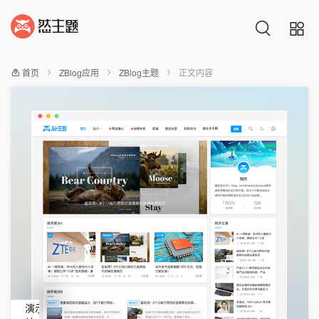
首页
ZBlog应用
ZBlog主题
正文内容
扫一
扫，
查看
移动
演示