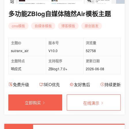
站
多功能ZBlog自媒体随然Air模板主题
cms模板
自媒体模板
博客模板
原创首发
主题ID
版本号
浏览量
suiranx_air
V10.0
52758
主题特点
支持程序
更新日期
响应式
ZBlog1.7.0+
2026-06-08
免费升级
SEO优先
友好售后
持续更新
立即购买
在线演示