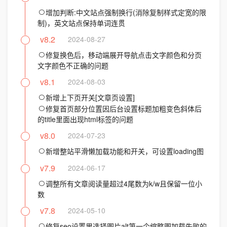
增加判断:中文站点强制换行(消除复制样式定宽的限
制)，英文站点保持单词连贯
v8.2
2024-08-27
修复换色后，移动端展开导航点击文字颜色和分页
文字颜色不正确的问题
v8.1
2024-08-03
新增上下页开关[文章页设置]
修复首页部分位置因后台设置标题加粗变色斜体后
的title里面出现html标签的问题
v8.0
2024-07-23
新增整站平滑懒加载功能和开关，可设置loading图
v7.9
2024-06-17
调整所有文章阅读量超过4尾数为k/w且保留一位小
数
v7.8
2024-05-10
修复seo设置里选择图片alt第一个缩略图加载失败的