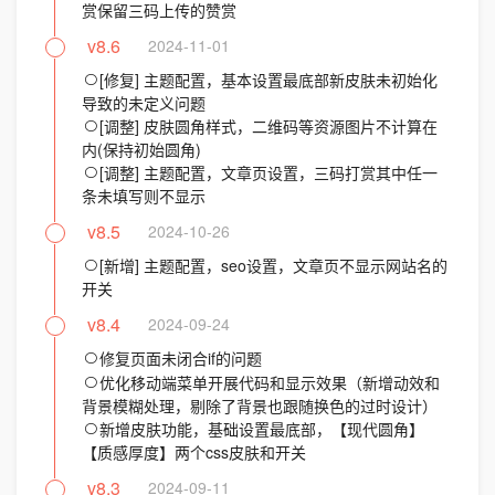
赏保留三码上传的赞赏
v8.6
2024-11-01
[修复] 主题配置，基本设置最底部新皮肤未初始化
导致的未定义问题
[调整] 皮肤圆角样式，二维码等资源图片不计算在
内(保持初始圆角)
[调整] 主题配置，文章页设置，三码打赏其中任一
条未填写则不显示
v8.5
2024-10-26
[新增] 主题配置，seo设置，文章页不显示网站名的
开关
v8.4
2024-09-24
修复页面未闭合if的问题
优化移动端菜单开展代码和显示效果（新增动效和
背景模糊处理，剔除了背景也跟随换色的过时设计）
新增皮肤功能，基础设置最底部，【现代圆角】
【质感厚度】两个css皮肤和开关
v8.3
2024-09-11