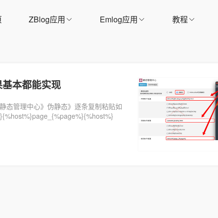
页
ZBlog应用
Emlog应用
教程
果基本都能实现
理》静态管理中心》伪静态》逐条复制粘贴如
%}{%host%}page_{%page%}{%host%}