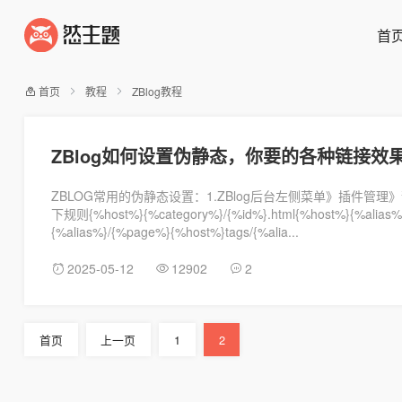
首
首页
教程
ZBlog教程
ZBlog如何设置伪静态，你要的各种链接效
ZBLOG常用的伪静态设置：1.ZBlog后台左侧菜单》插件管
下规则{%host%}{%category%}/{%id%}.html{%host%}{%alias
{%alias%}/{%page%}{%host%}tags/{%alia...
2025-05-12
12902
2
首页
上一页
1
2