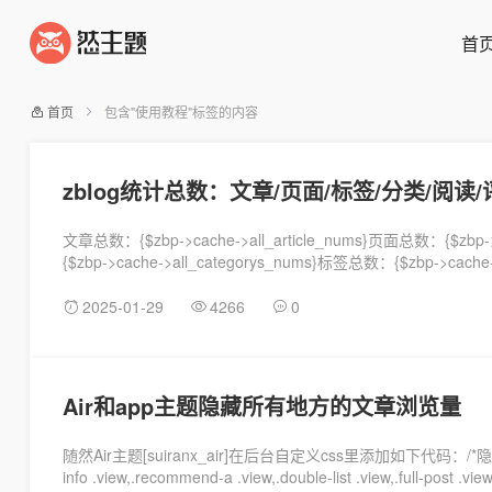
首
首页
包含"使用教程"标签的内容
zblog统计总数：文章/页面/标签/分类/阅读/
文章总数：{$zbp->cache->all_article_nums}页面总数：{$zbp
{$zbp->cache->all_categorys_nums}标签总数：{$zbp->cache
2025-01-29
4266
0
Air和app主题隐藏所有地方的文章浏览量
随然Air主题[suiranx_air]在后台自定义css里添加如下代码：/*隐藏前
info .view,.recommend-a .view,.double-list .view,.full-post .view,.a