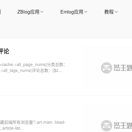
页
ZBlog应用
Emlog应用
教程
评论
->cache->all_page_nums}分类总数：
->all_tags_nums}评论总数：{$z...
端所有浏览量*/.art-main .head-
rticle-list...